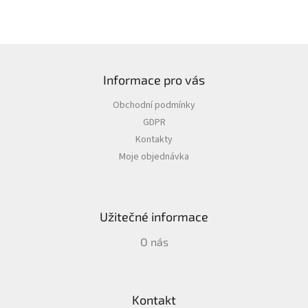
Z
á
Informace pro vás
p
a
Obchodní podmínky
t
GDPR
í
Kontakty
Moje objednávka
Užitečné informace
O nás
Kontakt