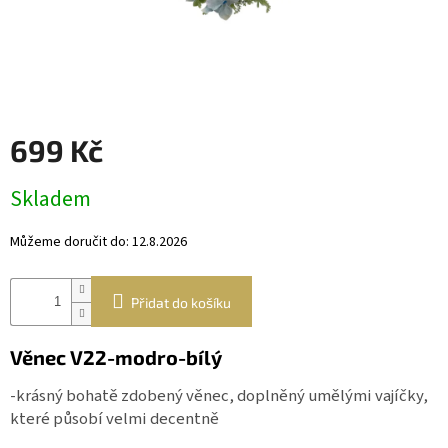
Věnce
a
boxy
Dekorace
Dárkový
699 Kč
alkohol
Měrná
Přihlášení
Skladem
cena:
Můžeme doručit do:
12.8.2026
Přidat do košíku
Věnec V22-modro-bílý
-krásný bohatě zdobený věnec, doplněný umělými vajíčky,
které působí velmi decentně