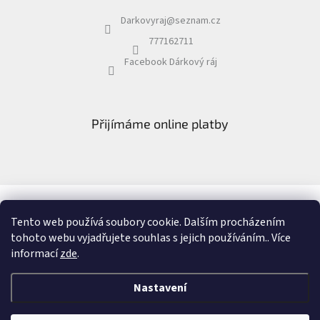
Darkovyraj
@
seznam.cz
777162711
Facebook Dárkový ráj
Přijímáme online platby
Facebook Dárkový ráj
Recenze
Tento web používá soubory cookie. Dalším procházením
tohoto webu vyjadřujete souhlas s jejich používáním.. Více
informací
zde
.
Vytvořil Shoptet
&
Nastavení