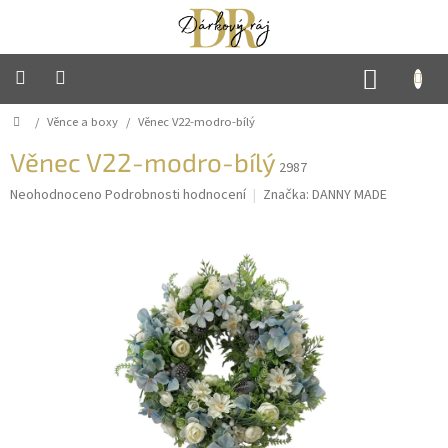
Přejít
na
obsah
NÁKUP
KOŠÍK
Domů
/
Věnce a boxy
/
Věnec V22-modro-bílý
Hlavní
strana
Věnec V22-modro-bílý
2987
Mýdlové
květiny
Průměrné
Neohodnoceno
Podrobnosti hodnocení
Značka:
DANNY MADE
hodnocení
produktu
Sladké
je
dárky
0,0
z
5
Háčkované
hvězdiček.
výrobky
Ručně
vyráběné
svíčky