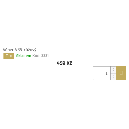
Věnec V35-růžový
Skladem
Kód:
3331
Tip
459 Kč