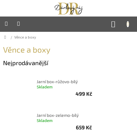
Přejít
na
obsah
NÁKUP
KOŠÍK
Domů
/
Věnce a boxy
Hlavní
strana
Věnce a boxy
Mýdlové
květiny
Nejprodávanější
Sladké
dárky
Jarní box-růžovo-bílý
Skladem
499 Kč
Háčkované
výrobky
Jarní box-zelemo-bílý
Ručně
Skladem
vyráběné
svíčky
659 Kč