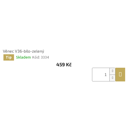
Věnec V36-bílo-zelený
Skladem
Kód:
3334
Tip
459 Kč