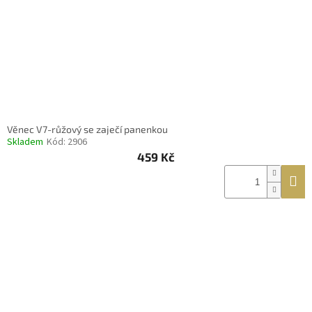
Věnec V7-růžový se zaječí panenkou
Skladem
Kód:
2906
459 Kč