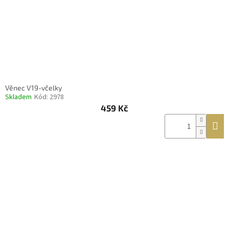
Věnec V19-včelky
Skladem
Kód:
2978
459 Kč