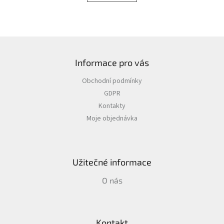
á
k
d
o
v
a
á
c
n
í
Z
í
p
á
r
Informace pro vás
p
v
a
k
Obchodní podmínky
t
y
GDPR
í
v
Kontakty
ý
p
Moje objednávka
i
s
u
Užitečné informace
O nás
Kontakt