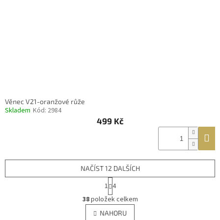
Věnec V21-oranžové růže
Skladem
Kód:
2984
499 Kč
NAČÍST 12 DALŠÍCH
S
1
4
t
O
r
38
položek celkem
v
á
l
NAHORU
n