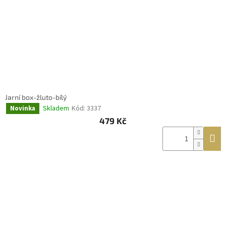
Jarní box-žluto-bílý
Skladem
Kód:
3337
Novinka
479 Kč