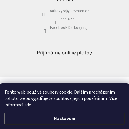
Darkovyraj
@
seznam.cz
777162711
Facebook Dárkový ráj
Přijímáme online platby
Facebook Dárkový ráj
Recenze
Tento web používá soubory cookie. Dalším procházením
tohoto webu vyjadřujete souhlas s jejich používáním.. Více
informací
zde
.
Vytvořil Shoptet
&
Nastavení