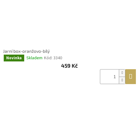
d
u
k
t
ů
Jarní box-oranžovo-bílý
Skladem
Kód:
3340
Novinka
459 Kč