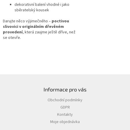
dekorativní balení vhodné i jako
sběratelský kousek
Darujte něco výjimečného –
poctivou
slivovici v originálním dřevěném
provedení
, která zaujme ještě dříve, než
se otevře.
Z
á
Informace pro vás
p
a
Obchodní podmínky
t
GDPR
í
Kontakty
Moje objednávka