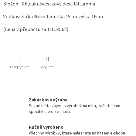
Složení-líh,cukr,švestkový destilát,aroma
Velikost šířka 36cm,hloubka 15cm,výška 16cm
(Cena v přepočtu za 1l 6545kč)
ZEPTAT SE
SDÍLET
Zakázková výroba
Pokud máte zájem o výrobek na míru, zašlete nám
specifikace do e-mailu.
Ručně vyrobeno
Všechny výrobky, které naleznete na našem e-shopu