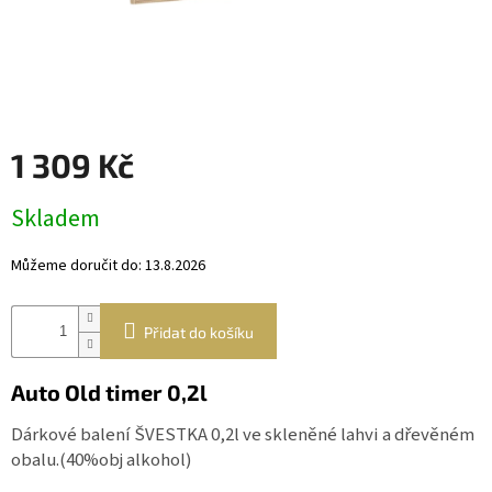
Věnce
a
boxy
Dekorace
Dárkový
1 309 Kč
alkohol
Měrná
Přihlášení
Skladem
cena:
Můžeme doručit do:
13.8.2026
Přidat do košíku
Auto Old timer 0,2l
Dárkové balení ŠVESTKA 0,2l ve skleněné lahvi a dřevěném
obalu.(40%obj alkohol)