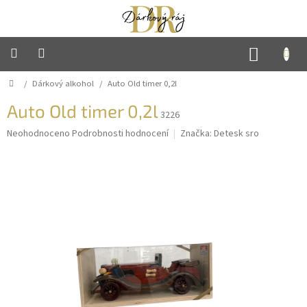
Přejít
na
obsah
NÁKUP
KOŠÍK
Domů
/
Dárkový alkohol
/
Auto Old timer 0,2l
Hlavní
strana
Auto Old timer 0,2l
3226
Mýdlové
květiny
Průměrné
Neohodnoceno
Podrobnosti hodnocení
Značka:
Detesk sro
hodnocení
produktu
Sladké
je
dárky
0,0
z
5
Háčkované
hvězdiček.
výrobky
Ručně
vyráběné
svíčky