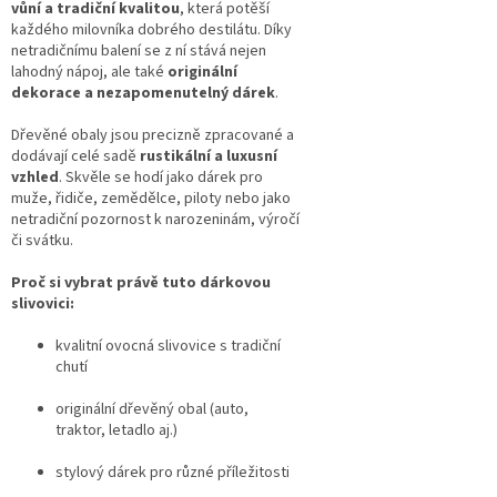
vůní a tradiční kvalitou
, která potěší
každého milovníka dobrého destilátu. Díky
netradičnímu balení se z ní stává nejen
lahodný nápoj, ale také
originální
dekorace a nezapomenutelný dárek
.
Dřevěné obaly jsou precizně zpracované a
dodávají celé sadě
rustikální a luxusní
vzhled
. Skvěle se hodí jako dárek pro
muže, řidiče, zemědělce, piloty nebo jako
netradiční pozornost k narozeninám, výročí
či svátku.
Proč si vybrat právě tuto dárkovou
slivovici:
kvalitní ovocná slivovice s tradiční
chutí
originální dřevěný obal (auto,
traktor, letadlo aj.)
stylový dárek pro různé příležitosti