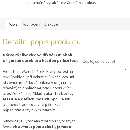
jsou ručně vyráběné v České republice.
Popis
Hodnocení
Diskuze
Detailní popis produktu
Dárková slivovice ve dřevěném obalu
–
originální dárek pro každou příležitost
Hledáte nevšední dárek, který potěší na
první pohled i při ochutnání? Naše kvalitní
slivovice je dárkově balena v originálních
dřevěných obalech ve tvaru dopravních
prostředků – například
auta, traktoru,
letadla a dalších motivů
. Spojuje tak
poctivou tradici ovocné pálenky s
nápaditým a stylovým balením.
Slivovice je vyrobena z pečlivě vybraných
švestek a vyniká
plnou chutí, jemnou