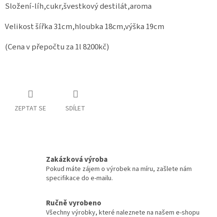
Složení-líh,cukr,švestkový destilát,aroma
Velikost šířka 31cm,hloubka 18cm,výška 19cm
(Cena v přepočtu za 1l 8200kč)
ZEPTAT SE
SDÍLET
Zakázková výroba
Pokud máte zájem o výrobek na míru, zašlete nám
specifikace do e-mailu.
Ručně vyrobeno
Všechny výrobky, které naleznete na našem e-shopu