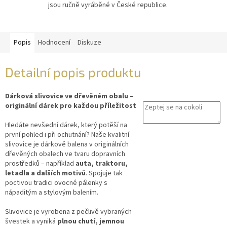
jsou ručně vyráběné v České republice.
Popis
Hodnocení
Diskuze
Detailní popis produktu
Dárková slivovice ve dřevěném obalu
–
originální dárek pro každou příležitost
Hledáte nevšední dárek, který potěší na
první pohled i při ochutnání? Naše kvalitní
slivovice je dárkově balena v originálních
dřevěných obalech ve tvaru dopravních
prostředků – například
auta, traktoru,
letadla a dalších motivů
. Spojuje tak
poctivou tradici ovocné pálenky s
nápaditým a stylovým balením.
Slivovice je vyrobena z pečlivě vybraných
švestek a vyniká
plnou chutí, jemnou