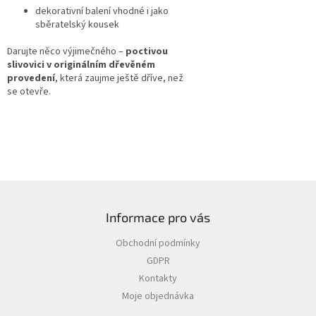
dekorativní balení vhodné i jako
sběratelský kousek
Darujte něco výjimečného –
poctivou
slivovici v originálním dřevěném
provedení
, která zaujme ještě dříve, než
se otevře.
Z
á
Informace pro vás
p
a
Obchodní podmínky
t
GDPR
í
Kontakty
Moje objednávka