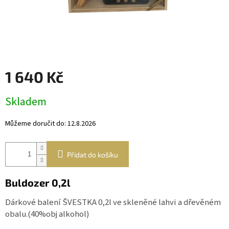
Věnce
a
boxy
Dekorace
Dárkový
1 640 Kč
alkohol
Měrná
Přihlášení
Skladem
cena:
Můžeme doručit do:
12.8.2026
Přidat do košíku
Buldozer 0,2l
Dárkové balení ŠVESTKA 0,2l ve skleněné lahvi a dřevěném
obalu.(40%obj alkohol)