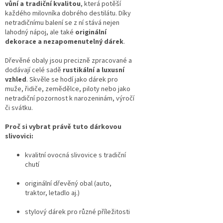
vůní a tradiční kvalitou
, která potěší
každého milovníka dobrého destilátu. Díky
netradičnímu balení se z ní stává nejen
lahodný nápoj, ale také
originální
dekorace a nezapomenutelný dárek
.
Dřevěné obaly jsou precizně zpracované a
dodávají celé sadě
rustikální a luxusní
vzhled
. Skvěle se hodí jako dárek pro
muže, řidiče, zemědělce, piloty nebo jako
netradiční pozornost k narozeninám, výročí
či svátku.
Proč si vybrat právě tuto dárkovou
slivovici:
kvalitní ovocná slivovice s tradiční
chutí
originální dřevěný obal (auto,
traktor, letadlo aj.)
stylový dárek pro různé příležitosti