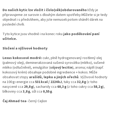
Do našich kytic lze vložit i číslo(věk)obdarovaného
.Vždy je
připravujeme ze surovin s dlouhým datem spotřeby.Můžete si je tedy
objednat i s předstihem, aby jste nemuseli potom shánět dárek na
poslední chvíli.
Tyto kytice jsou vhodné i na konec roku
jako poděkování paní
učitelce.
Složení a výživové hodnoty
Lexus kokosové modré:
cukr, plně hydrogenovaný rostlinný olej
(palmový olej), demineralizovaná sušená syrovátka (mléko), sušené
mléko (odtučněné), emulgátor (
sójový lecitin
), aroma; náplň (např.
kokosový krém) obsahuje podobné ingredience + kokos. Může
obsahovat stopy
arašídů, lepku a jiných ořechů
. .
Výživové hodnoty
na 100 g
:
energie cca
531 kcal / 2224 kJ
, tuky cca
32,8 g
(z toho
nasycené cca
29,8 g
), sacharidy cca
60,3 g
(z toho cukry cca
58,2 g
),
bílkoviny cca
3,8 g
, sůl cca
0,55 g
.
Čaj Ahmad tea-
černý Cejlon