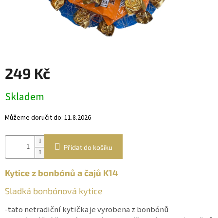
Věnce
a
boxy
Dekorace
Dárkový
249 Kč
alkohol
Měrná
Přihlášení
Skladem
cena:
Můžeme doručit do:
11.8.2026
Přidat do košíku
Kytice z bonbónů a čajů K14
Sladká bonbónová kytice
-tato netradiční kytička je vyrobena z bonbónů