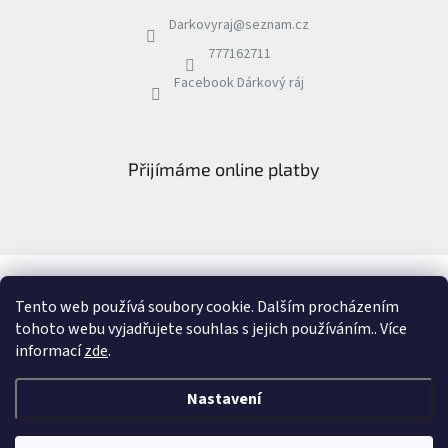
Darkovyraj
@
seznam.cz
777162711
Facebook Dárkový ráj
Přijímáme online platby
Facebook Dárkový ráj
Recenze
Tento web používá soubory cookie. Dalším procházením
tohoto webu vyjadřujete souhlas s jejich používáním.. Více
informací
zde
.
Vytvořil Shoptet
&
Nastavení