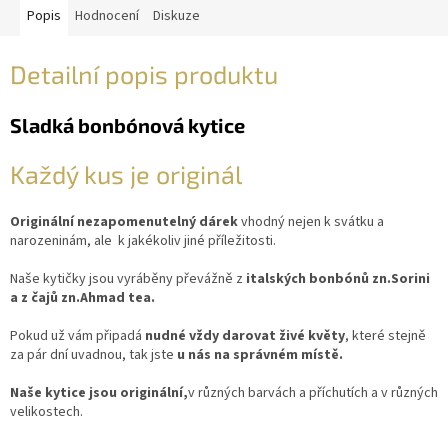
Popis
Hodnocení
Diskuze
Detailní popis produktu
Sladká bonbónová kytice
Každý kus je originál
Originální nezapomenutelný dárek
vhodný nejen k svátku a
narozeninám, ale k jakékoliv jiné příležitosti.
Naše kytičky jsou vyráběny převážně z
italských bonbónů zn.Sorini
a z čajů zn.Ahmad tea.
Pokud už vám připadá
nudné vždy darovat živé květy
, které stejně
za pár dní uvadnou, tak jste
u nás na správném místě.
Naše kytice jsou originální,
v různých barvách a příchutích a v různých
velikostech.