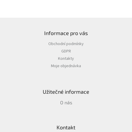
Z
á
Informace pro vás
p
a
Obchodní podmínky
t
GDPR
í
Kontakty
Moje objednávka
Užitečné informace
O nás
Kontakt