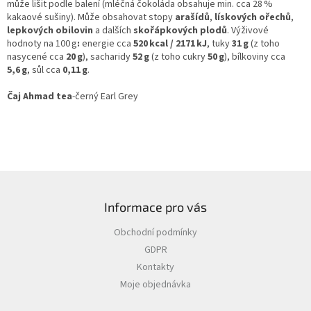
může lišit podle balení (mléčná čokoláda obsahuje min. cca 28 %
kakaové sušiny). Může obsahovat stopy
arašídů
,
lískových ořechů
,
lepkových obilovin
a dalších
skořápkových plodů
.
Výživové
hodnoty na 100 g
:
energie cca
520 kcal / 2171 kJ
, tuky
31 g
(z toho
nasycené cca
20 g
), sacharidy
52 g
(z toho cukry
50 g
), bílkoviny cca
5,6 g
, sůl cca
0,11 g
.
Čaj Ahmad tea
-černý Earl Grey
Z
á
Informace pro vás
p
a
Obchodní podmínky
t
GDPR
í
Kontakty
Moje objednávka