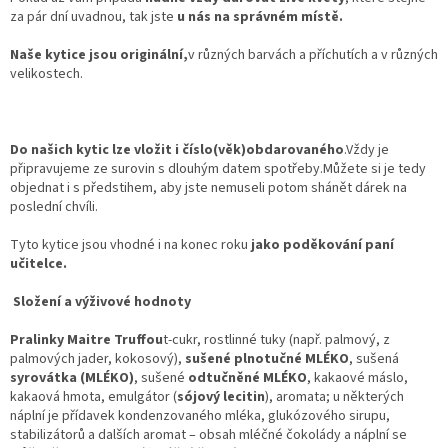
za pár dní uvadnou, tak jste
u nás na správném místě.
Naše kytice jsou originální,
v různých barvách a příchutích a v různých
velikostech.
Do našich kytic lze vložit i číslo(věk)obdarovaného
.Vždy je
připravujeme ze surovin s dlouhým datem spotřeby.Můžete si je tedy
objednat i s předstihem, aby jste nemuseli potom shánět dárek na
poslední chvíli.
Tyto kytice jsou vhodné i na konec roku
jako poděkování paní
učitelce.
Složení a výživové hodnoty
Pralinky Maitre Truffou
t-cukr, rostlinné tuky (např. palmový, z
palmových jader, kokosový),
sušené plnotučné MLÉKO
, sušená
syrovátka (MLÉKO)
, sušené
odtučněné MLÉKO
, kakaové máslo,
kakaová hmota, emulgátor (
sójový lecitin
), aromata; u některých
náplní je přídavek kondenzovaného mléka, glukózového sirupu,
stabilizátorů a dalších aromat – obsah mléčné čokolády a náplní se