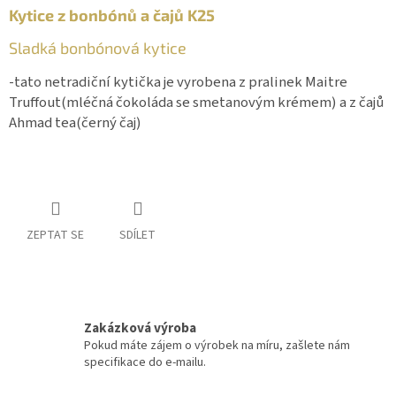
Kytice z bonbónů a čajů K25
Sladká bonbónová kytice
-tato netradiční kytička je vyrobena z pralinek Maitre
Truffout(mléčná čokoláda se smetanovým krémem) a z čajů
Ahmad tea(černý čaj)
ZEPTAT SE
SDÍLET
Zakázková výroba
Pokud máte zájem o výrobek na míru, zašlete nám
specifikace do e-mailu.