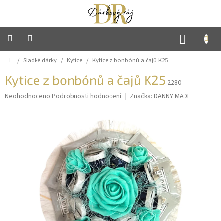
Přejít
na
obsah
NÁKUP
KOŠÍK
Domů
/
Sladké dárky
/
Kytice
/
Kytice z bonbónů a čajů K25
Hlavní
strana
Kytice z bonbónů a čajů K25
2280
Mýdlové
květiny
Průměrné
Neohodnoceno
Podrobnosti hodnocení
Značka:
DANNY MADE
hodnocení
produktu
Sladké
je
dárky
0,0
z
5
Háčkované
hvězdiček.
výrobky
Ručně
vyráběné
svíčky