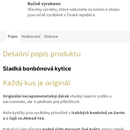
Ručně vyrobeno
Všechny výrobky, které naleznete na našem e-shopu
jsou ručně vyráběné v České republice.
Popis
Hodnocení
Diskuze
Detailní popis produktu
Sladká bonbónová kytice
Každý kus je originál
Originální nezapomenutelný dárek
vhodný nejen k svátku a
narozeninám, ale k jakékoliv jiné příležitosti.
Naše kytičky jsou vyráběny převážně z
italských bonbónů zn.Sorini
a z čajů zn.Ahmad tea.
Pokud už vám připadá
nudné vždy darovat živé květy
, které stejně