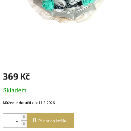
Věnce
a
boxy
Dekorace
Dárkový
alkohol
Přihlášení
369 Kč
Měrná
Skladem
cena:
Můžeme doručit do:
11.8.2026
Přidat do košíku