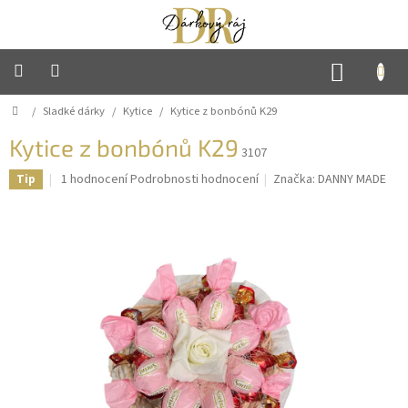
Přejít
na
obsah
NÁKUP
KOŠÍK
Domů
/
Sladké dárky
/
Kytice
/
Kytice z bonbónů K29
Hlavní
strana
Kytice z bonbónů K29
3107
Mýdlové
květiny
Průměrné
1 hodnocení
Podrobnosti hodnocení
Značka:
DANNY MADE
Tip
hodnocení
produktu
Sladké
je
dárky
5,0
z
5
Háčkované
výrobky
hvězdiček.
Ručně
vyráběné
svíčky