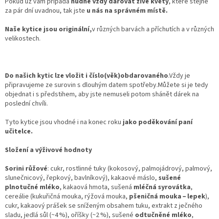
Pokud už vám připadá
nudné vždy darovat živé květy
, které stejně
za pár dní uvadnou, tak jste
u nás na správném místě.
Naše kytice jsou originální,
v různých barvách a příchutích a v různých
velikostech.
Do našich kytic lze vložit i číslo(věk)obdarovaného
.Vždy je
připravujeme ze surovin s dlouhým datem spotřeby.Můžete si je tedy
objednat i s předstihem, aby jste nemuseli potom shánět dárek na
poslední chvíli.
Tyto kytice jsou vhodné i na konec roku
jako poděkování paní
učitelce.
Složení a výživové hodnoty
Sorini růžové
: cukr, rostlinné tuky (kokosový, palmojádrový, palmový,
slunečnicový, řepkový, bavlníkový), kakaové máslo,
sušené
plnotučné mléko
, kakaová hmota, sušená
mléčná syrovátka
,
cereálie (kukuřičná mouka, rýžová mouka,
pšeničná mouka – lepek
),
cukr, kakaový prášek se sníženým obsahem tuku, extrakt z ječného
sladu, jedlá sůl (~4 %), oříšky (~2 %), sušené
odtučněné mléko
,