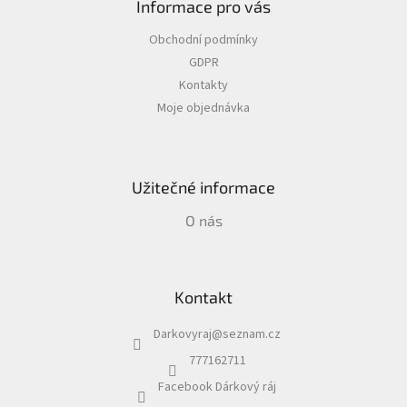
Informace pro vás
p
a
Obchodní podmínky
t
GDPR
í
Kontakty
Moje objednávka
Užitečné informace
O nás
Kontakt
Darkovyraj
@
seznam.cz
777162711
Facebook Dárkový ráj