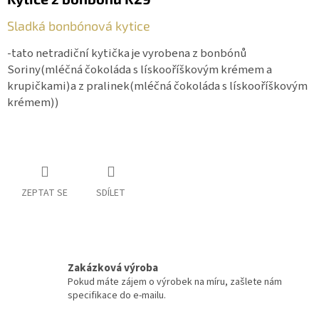
Sladká bonbónová kytice
-tato netradiční kytička je vyrobena z bonbónů
Soriny(mléčná čokoláda s lískooříškovým krémem a
krupičkami)a z pralinek(mléčná čokoláda s lískooříškovým
krémem))
ZEPTAT SE
SDÍLET
Zakázková výroba
Pokud máte zájem o výrobek na míru, zašlete nám
specifikace do e-mailu.