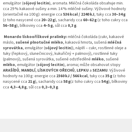
emulgátor (
sójový lecitin
), aromata. Mléčná čokoláda obsahuje min.
cca 29 % kakaové sušiny a min. 14 % mléčné sušiny.
Výživové hodnoty
(orientačně na 100 g): energie cca
536 kcal / 2240 kJ
, tuky cca
30–34 g
(z toho nasycené cca
20–22 g
), sacharidy cca
60–62 g
(z toho cukry cca
56–58 g
), bílkoviny cca
4–5 g
, sůl cca
0,3 g
.
Monardo lískooříškové pralinky:
mléčná čokoláda (cukr, kakaové
máslo,
sušené plnotučné mléko
, kakaová hmota, sušená
mléčná
syrovátka
, emulgátor (
sójový lecitin
)), náplň – cukr, rostlinné oleje a
tuky (řepkový, slunečnicový, kukuřičný + palmový), rostlinné tuky
(palmový), sušená syrovátka, sušené odstředěné
mléko
, sušené
mléko
, emulgátor (
sójový lecitin
), aroma; může obsahovat stopy
ARAŠÍDŮ
,
MANDLÍ
,
LÍSKOVÝCH OŘECHŮ
,
LEPKU
a
SEZAMU
.
Výživové
hodnoty na 100 g: energie cca
2360 kJ / 566 kcal
, tuky cca
35 g
(z toho
nasycené cca
21 g
), sacharidy cca
58 g
(z toho cukry cca
54 g
), bílkoviny
cca
4,3–4,8 g
, sůl cca
0,2–0,3 g
.
Z
á