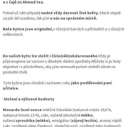
a z čajů zn.Ahmad tea.
Pokud už vám připadá
nudné vždy darovat živé květy
, které stejně
za pár dní uvadnou, tak jste
u nás na správném místě.
Naše kytice jsou originální,
v různých barvách a příchutích a v různých
velikostech.
Do našich kytic lze vložit i číslo(věk)obdarovaného
.Vždy je
připravujeme ze surovin s dlouhým datem spotřeby.Můžete si je tedy
objednat i s předstihem, aby jste nemuseli potom shánět dárek na
poslední chvíli.
Tyto kytice jsou vhodné i na konec roku
jako poděkování paní
učitelce.
Složení a výživové hodnoty
Monardo lesní ovoce-
mléčná čokoláda (
kakaové máslo 19,6 %,
kakaová hmota 13 %
), cukr, sušené plnotučné
mléko
,
sušená
syrovátka (mléko)
, emulgátor (
sójový lecitin
), aroma; náplň:
cukr, rostlinné oleje (řepkový, slunečnicový), rostlinné tuky (palmový),