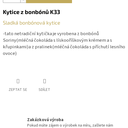
Kytice z bonbónů K33
Sladká bonbónová kytice
-tato netradiční kytička je vyrobena z bonbónů
Soriny(mléčná čokoláda s lískooříškovým krémem a s
křupinkami)a z pralinek(mléčná čokoláda s příchutí lesního
ovoce)
ZEPTAT SE
SDÍLET
Zakázková výroba
Pokud máte zájem o výrobek na míru, zašlete nám