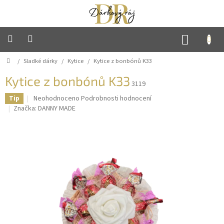
Přejít
na
obsah
NÁKUP
KOŠÍK
Domů
/
Sladké dárky
/
Kytice
/
Kytice z bonbónů K33
Hlavní
strana
Kytice z bonbónů K33
3119
Mýdlové
květiny
Průměrné
Neohodnoceno
Podrobnosti hodnocení
Tip
hodnocení
Značka:
DANNY MADE
produktu
Sladké
je
dárky
0,0
z
5
Háčkované
výrobky
hvězdiček.
Ručně
vyráběné
svíčky