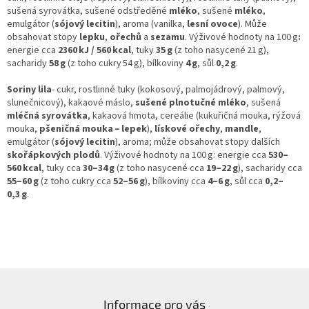
sušená syrovátka, sušené odstředěné
mléko
, sušené
mléko
,
emulgátor (
sójový lecitin
), aroma (vanilka,
lesní ovoce
). Může
obsahovat stopy
lepku
,
ořechů
a
sezamu
.
Výživové hodnoty na 100 g
:
energie cca
2360 kJ / 560 kcal
, tuky
35 g
(z toho nasycené 21 g),
sacharidy
58 g
(z toho cukry 54 g), bílkoviny
4 g
, sůl
0,2 g
.
Soriny lila
- cukr, rostlinné tuky (kokosový, palmojádrový, palmový,
slunečnicový), kakaové máslo,
sušené plnotučné mléko
, sušená
mléčná syrovátka
, kakaová hmota, cereálie (kukuřičná mouka, rýžová
mouka,
pšeničná mouka – lepek
),
lískové ořechy
,
mandle
,
emulgátor (
sójový lecitin
), aroma; může obsahovat stopy dalších
skořápkových plodů
. Výživové hodnoty na 100 g: energie cca
530–
560 kcal
, tuky cca
30–34 g
(z toho nasycené cca
19–22 g
), sacharidy cca
55–60 g
(z toho cukry cca
52–56 g
), bílkoviny cca
4–6 g
, sůl cca
0,2–
0,3 g
.
Z
á
Informace pro vás
p