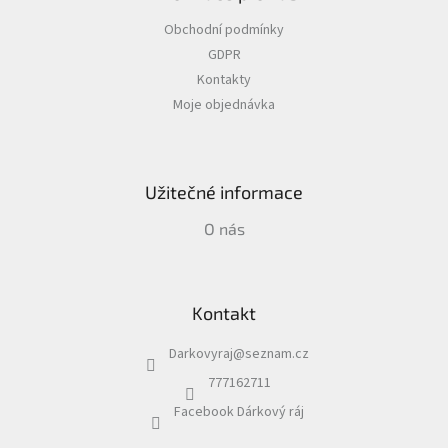
a
Obchodní podmínky
t
GDPR
í
Kontakty
Moje objednávka
Užitečné informace
O nás
Kontakt
Darkovyraj
@
seznam.cz
777162711
Facebook Dárkový ráj