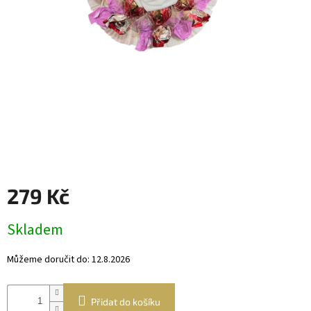
Věnce
a
boxy
Dekorace
Dárkový
alkohol
Přihlášení
279 Kč
Měrná
Skladem
cena:
Můžeme doručit do:
12.8.2026
Přidat do košíku