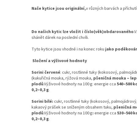
Naše kytice jsou originální,
v různých barvách a příchutí
Do našich kytic lze vložit i číslo(věk)obdarovaného
.
shánět dárek na poslední chvíli.
Tyto kytice jsou vhodné i na konec roku
jako poděkování
Složení a výživové hodnoty
Sorini červené
: cukr, rostlinné tuky (kokosový, palmojá
(kukuřičná mouka, rýžová mouka,
pšeničná mouka – le
plodů
.Výživové hodnoty na 100 g: energie cca
540–580 kc
0,2–0,3 g
.
Sorini bílé:
cukr, rostlinné tuky (kokosový, palmojádrový
kakaový prášek se sníženým obsahem tuku,
pšeničná m
plodů
.Výživové hodnoty na 100 g
:
energie cca
530–560 k
0,2–0,3 g
.