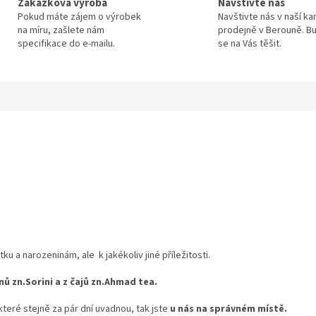
Zakázková výroba
Navštivte nás
Pokud máte zájem o výrobek
Navštivte nás v naší k
na míru, zašlete nám
prodejně v Berouně. 
specifikace do e-mailu.
se na Vás těšit.
u a narozeninám, ale k jakékoliv jiné příležitosti.
ů zn.Sorini a z čajů zn.Ahmad tea.
 které stejně za pár dní uvadnou, tak jste
u nás na správném místě.