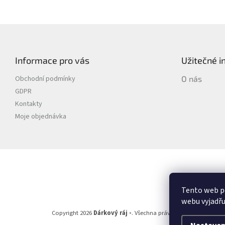
Z
á
p
Informace pro vás
Užitečné 
a
t
Obchodní podmínky
O nás
í
GDPR
Kontakty
Moje objednávka
Tento web p
webu vyjadřu
Copyright 2026
Dárkový ráj -
. Všechna práva vyhrazena.