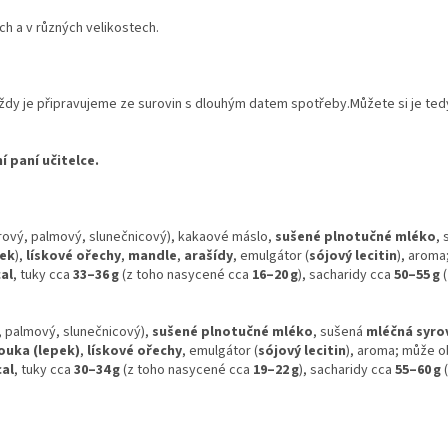
ch a v různých velikostech.
Vždy je připravujeme ze surovin s dlouhým datem spotřeby.Můžete si je ted
 paní učitelce.
drový, palmový, slunečnicový), kakaové máslo,
sušené plnotučné mléko
,
pek
),
lískové ořechy
,
mandle
,
arašídy
, emulgátor (
sójový lecitin
), aroma
al
, tuky cca
33–36 g
(z toho nasycené cca
16–20 g
), sacharidy cca
50–55 g
(
, palmový, slunečnicový),
sušené plnotučné mléko
, sušená
mléčná syro
ouka (lepek)
,
lískové ořechy
, emulgátor (
sójový lecitin
), aroma; může 
cal
, tuky cca
30–34 g
(z toho nasycené cca
19–22 g
), sacharidy cca
55–60 g
(