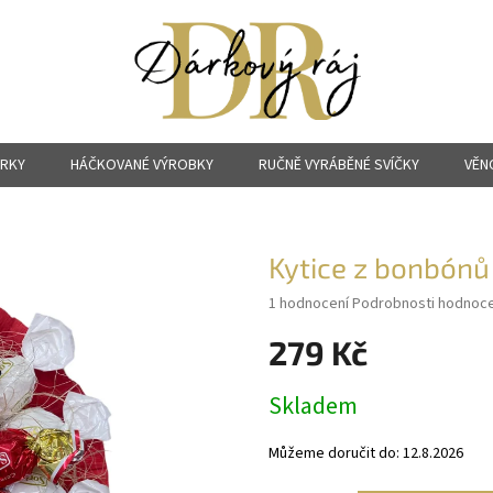
ÁRKY
HÁČKOVANÉ VÝROBKY
RUČNĚ VYRÁBĚNÉ SVÍČKY
VĚN
Kytice z bonbónů
Průměrné
1 hodnocení
Podrobnosti hodnoce
hodnocení
279 Kč
produktu
je
5,0
Měrná
Skladem
z
cena:
5
hvězdiček.
Můžeme doručit do:
12.8.2026