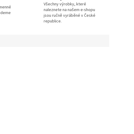
Všechny výrobky, které
amenné
naleznete na našem e-shopu
Budeme
jsou ručně vyráběné v České
republice.