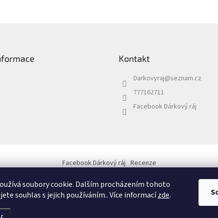
informace
Kontakt
Darkovyraj
@
seznam.cz
777162711
Facebook Dárkový ráj
Facebook Dárkový ráj
Recenze
oužívá soubory cookie. Dalším procházením tohoto
S
jete souhlas s jejich používáním.. Více informací
zde
.