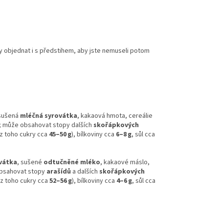
y objednat i s předstihem, aby jste nemuseli potom
 sušená
mléčná syrovátka
, kakaová hmota, cereálie
; může obsahovat stopy dalších
skořápkových
z toho cukry cca
45–50 g
), bílkoviny cca
6–8 g
, sůl cca
vátka
, sušené
odtučněné mléko
, kakaové máslo,
obsahovat stopy
arašídů
a dalších
skořápkových
z toho cukry cca
52–56 g
), bílkoviny cca
4–6 g
, sůl cca