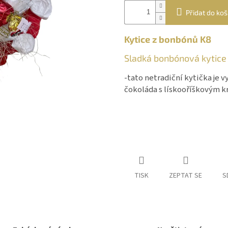
Přidat do koš
Kytice z bonbónů K8
Sladká bonbónová kytice
-tato netradiční kytička je
čokoláda s lískooříškovým 
TISK
ZEPTAT SE
S