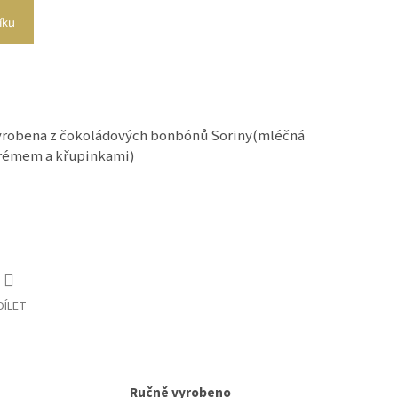
íku
 vyrobena z čokoládových bonbónů Soriny(mléčná
krémem a křupinkami)
DÍLET
Ručně vyrobeno