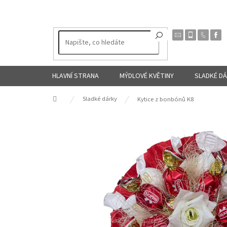
Přejít
na
obsah
HLAVNÍ STRANA
MÝDLOVÉ KVĚTINY
SLADKÉ D
Domů
Sladké dárky
Kytice z bonbónů K8