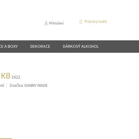
NÁKUPNÍ
Prázdný košík
Přihlášení
KOŠÍK
CE A BOXY
DEKORACE
DÁRKOVÝ ALKOHOL
 K8
1622
ní
Značka:
DANNY MADE