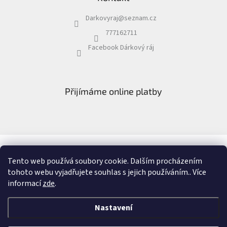
Darkovyraj
@
seznam.cz
777162711
Facebook Dárkový ráj
Přijímáme online platby
Facebook Dárkový ráj
Recenze
Tento web používá soubory cookie. Dalším procházením
tohoto webu vyjadřujete souhlas s jejich používáním.. Více
informací
zde
.
Vytvořil Shoptet
&
Nastavení