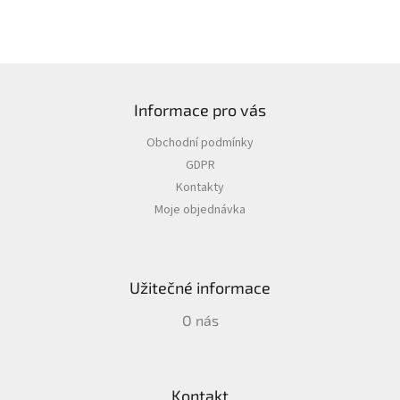
Z
á
Informace pro vás
p
a
Obchodní podmínky
t
GDPR
í
Kontakty
Moje objednávka
Užitečné informace
O nás
Kontakt