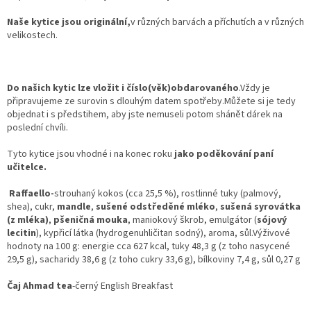
Naše kytice jsou originální,
v různých barvách a příchutích a v různých
velikostech.
Do našich kytic lze vložit i číslo(věk)obdarovaného
.Vždy je
připravujeme ze surovin s dlouhým datem spotřeby.Můžete si je tedy
objednat i s předstihem, aby jste nemuseli potom shánět dárek na
poslední chvíli.
Tyto kytice jsou vhodné i na konec roku
jako poděkování paní
učitelce.
Raffaello-
strouhaný kokos (cca 25,5 %), rostlinné tuky (palmový,
shea), cukr,
mandle
,
sušené odstředěné mléko
,
sušená syrovátka
(z mléka)
,
pšeničná mouka
, maniokový škrob, emulgátor (
sójový
lecitin
), kypřicí látka (hydrogenuhličitan sodný), aroma, sůl.Výživové
hodnoty na 100 g: energie cca 627 kcal, tuky 48,3 g (z toho nasycené
29,5 g), sacharidy 38,6 g (z toho cukry 33,6 g), bílkoviny 7,4 g, sůl 0,27 g
Čaj Ahmad tea
-černý English Breakfast