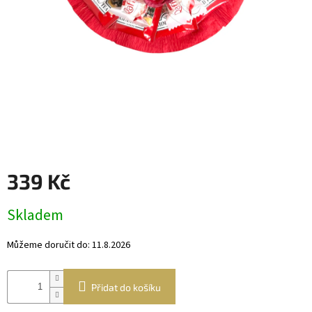
Věnce
a
boxy
Dekorace
Dárkový
alkohol
Přihlášení
339 Kč
Měrná
Skladem
cena:
Můžeme doručit do:
11.8.2026
Přidat do košíku