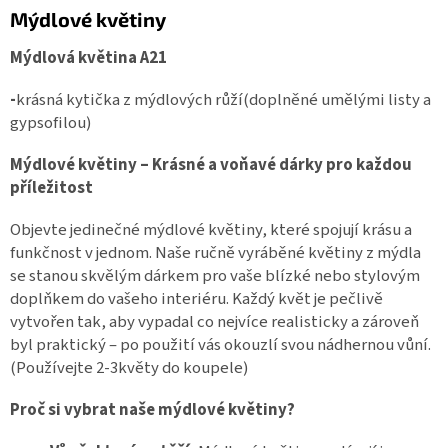
Mýdlové květiny
Mýdlová květina A21
-
krásná kytička z mýdlových růží(doplněné umělými listy a
gypsofilou)
Mýdlové květiny – Krásné a voňavé dárky pro každou
příležitost
Objevte jedinečné mýdlové květiny, které spojují krásu a
funkčnost v jednom. Naše ručně vyráběné květiny z mýdla
se stanou skvělým dárkem pro vaše blízké nebo stylovým
doplňkem do vašeho interiéru. Každý květ je pečlivě
vytvořen tak, aby vypadal co nejvíce realisticky a zároveň
byl praktický – po použití vás okouzlí svou nádhernou vůní.
(Používejte 2-3květy do koupele)
Proč si vybrat naše mýdlové květiny?