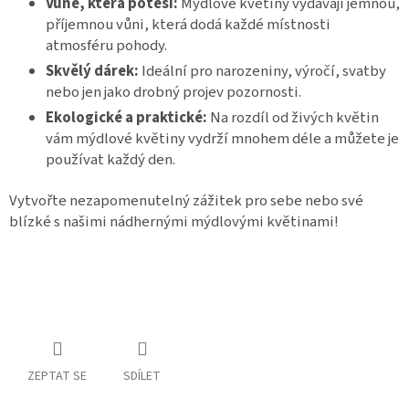
Vůně, která potěší:
Mýdlové květiny vydávají jemnou,
příjemnou vůni, která dodá každé místnosti
atmosféru pohody.
Skvělý dárek:
Ideální pro narozeniny, výročí, svatby
nebo jen jako drobný projev pozornosti.
Ekologické a praktické:
Na rozdíl od živých květin
vám mýdlové květiny vydrží mnohem déle a můžete je
používat každý den.
Vytvořte nezapomenutelný zážitek pro sebe nebo své
blízké s našimi nádhernými mýdlovými květinami!
ZEPTAT SE
SDÍLET