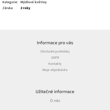
Kategorie
:
Mýdlové květiny
Záruka
:
2 roky
Z
á
Informace pro vás
p
a
Obchodní podmínky
t
GDPR
í
Kontakty
Moje objednávka
Užitečné informace
O nás