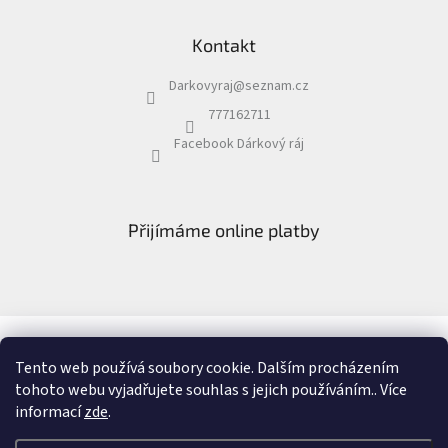
Kontakt
Darkovyraj
@
seznam.cz
777162711
Facebook Dárkový ráj
Přijímáme online platby
Facebook Dárkový ráj
Recenze
Tento web používá soubory cookie. Dalším procházením
tohoto webu vyjadřujete souhlas s jejich používáním.. Více
informací
zde
.