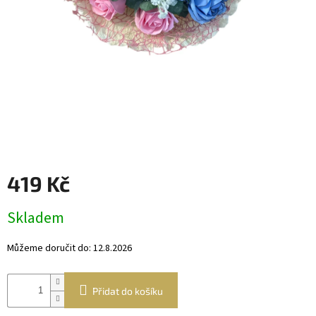
Věnce
a
boxy
Dekorace
Dárkový
alkohol
Přihlášení
419 Kč
Měrná
Skladem
cena:
Můžeme doručit do:
12.8.2026
Přidat do košíku