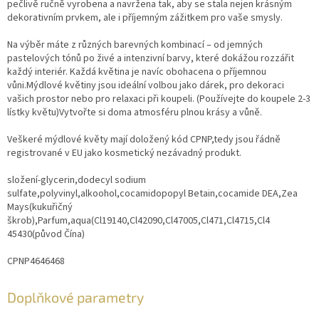
pečlivě ručně vyrobena a navržena tak, aby se stala nejen krásným
dekorativním prvkem, ale i příjemným zážitkem pro vaše smysly.
Na výběr máte z různých barevných kombinací – od jemných
pastelových tónů po živé a intenzivní barvy, které dokážou rozzářit
každý interiér. Každá květina je navíc obohacena o příjemnou
vůni.Mýdlové květiny jsou ideální volbou jako dárek, pro dekoraci
vašich prostor nebo pro relaxaci při koupeli. (Používejte do koupele 2-3
lístky květu)Vytvořte si doma atmosféru plnou krásy a vůně.
Veškeré mýdlové květy mají doložený kód CPNP,tedy jsou řádně
registrované v EU jako kosmetický nezávadný produkt.
složení-glycerin,dodecyl sodium
sulfate,polyvinyl,alkoohol,cocamidopopyl Betain,cocamide DEA,Zea
Mays(kukuřičný
škrob),Parfum,aqua(Cl19140,Cl42090,Cl47005,Cl471,Cl4715,Cl4
45430(původ Čína)
CPNP4646468
Doplňkové parametry