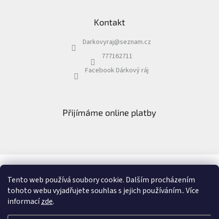
Kontakt
Darkovyraj
@
seznam.cz
777162711
Facebook Dárkový ráj
Přijímáme online platby
Facebook Dárkový ráj
Recenze
Tento web používá soubory cookie. Dalším procházením
tohoto webu vyjadřujete souhlas s jejich používáním.. Více
informací
zde
.