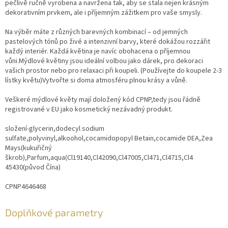
pečlivě ručně vyrobena a navržena tak, aby se stala nejen krásným
dekorativním prvkem, ale i příjemným zážitkem pro vaše smysly.
Na výběr máte z různých barevných kombinací – od jemných
pastelových tónů po živé a intenzivní barvy, které dokážou rozzářit
každý interiér. Každá květina je navíc obohacena o příjemnou
vůni.Mýdlové květiny jsou ideální volbou jako dárek, pro dekoraci
vašich prostor nebo pro relaxaci při koupeli. (Používejte do koupele 2-3
lístky květu)Vytvořte si doma atmosféru plnou krásy a vůně.
Veškeré mýdlové květy mají doložený kód CPNP,tedy jsou řádně
registrované v EU jako kosmetický nezávadný produkt.
složení-glycerin,dodecyl sodium
sulfate,polyvinyl,alkoohol,cocamidopopyl Betain,cocamide DEA,Zea
Mays(kukuřičný
škrob),Parfum,aqua(Cl19140,Cl42090,Cl47005,Cl471,Cl4715,Cl4
45430(původ Čína)
CPNP4646468
Doplňkové parametry