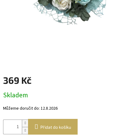
Věnce
a
boxy
Dekorace
Dárkový
alkohol
Přihlášení
369 Kč
Měrná
Skladem
cena:
Můžeme doručit do:
12.8.2026
Přidat do košíku