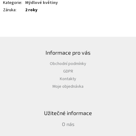
Kategorie
:
Mýdlové květiny
Záruka
:
2 roky
Z
á
Informace pro vás
p
a
Obchodní podmínky
t
GDPR
í
Kontakty
Moje objednávka
Užitečné informace
O nás