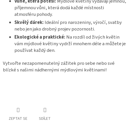
Vůně, která potěší:
Mýdlové květiny vydávají jemnou,
příjemnou vůni, která dodá každé místnosti
atmosféru pohody.
Skvělý dárek:
Ideální pro narozeniny, výročí, svatby
nebo jen jako drobný projev pozornosti.
Ekologické a praktické:
Na rozdíl od živých květin
vám mýdlové květiny vydrží mnohem déle a můžete je
používat každý den.
Vytvořte nezapomenutelný zážitek pro sebe nebo své
blízké s našimi nádhernými mýdlovými květinami!
ZEPTAT SE
SDÍLET