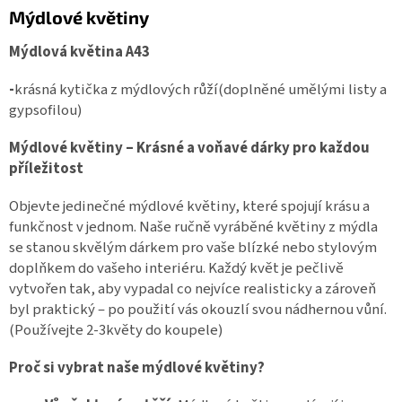
Mýdlové květiny
Mýdlová květina A43
-
krásná kytička z mýdlových růží(doplněné umělými listy a
gypsofilou)
Mýdlové květiny – Krásné a voňavé dárky pro každou
příležitost
Objevte jedinečné mýdlové květiny, které spojují krásu a
funkčnost v jednom. Naše ručně vyráběné květiny z mýdla
se stanou skvělým dárkem pro vaše blízké nebo stylovým
doplňkem do vašeho interiéru. Každý květ je pečlivě
vytvořen tak, aby vypadal co nejvíce realisticky a zároveň
byl praktický – po použití vás okouzlí svou nádhernou vůní.
(Používejte 2-3květy do koupele)
Proč si vybrat naše mýdlové květiny?