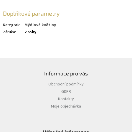
Doplňkové parametry
Kategorie
:
Mýdlové květiny
Záruka
:
2 roky
Z
á
Informace pro vás
p
a
Obchodní podmínky
t
GDPR
í
Kontakty
Moje objednávka