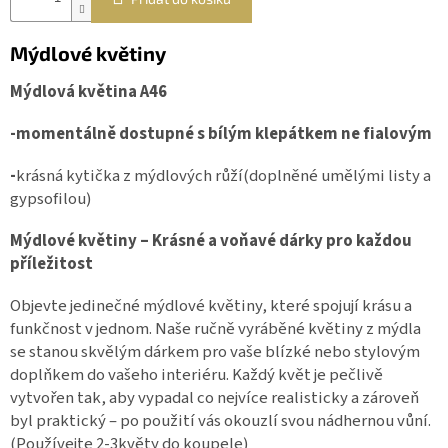
Mýdlové květiny
Mýdlová květina A46
-momentálně dostupné s bílým
klepátkem ne fialovým
-
krásná kytička z mýdlových růží(doplněné umělými listy a
gypsofilou)
Mýdlové květiny – Krásné a voňavé dárky pro každou
příležitost
Objevte jedinečné mýdlové květiny, které spojují krásu a
funkčnost v jednom. Naše ručně vyráběné květiny z mýdla
se stanou skvělým dárkem pro vaše blízké nebo stylovým
doplňkem do vašeho interiéru. Každý květ je pečlivě
vytvořen tak, aby vypadal co nejvíce realisticky a zároveň
byl praktický – po použití vás okouzlí svou nádhernou vůní.
(Používejte 2-3květy do koupele)