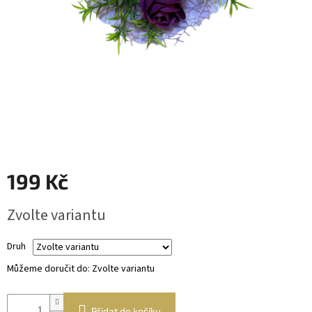
Věnce
a
boxy
Dekorace
Dárkový
alkohol
Přihlášení
199 Kč
Měrná
Zvolte variantu
cena:
Druh
Můžeme doručit do:
Zvolte variantu
Přidat do košíku