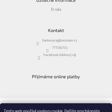
Užitečné informace
O nás
Kontakt
Darkovyraj
@
seznam.cz
777162711
Facebook Dárkový ráj
Přijímáme online platby
Facebook Dárkový ráj
Recenze
Tento web používá soubory cookie. Dalším procházením