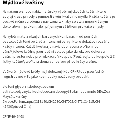
Mýdlové květiny
Na našem e-shopu nabízíme široký výběr mýdlových květin, které
spojují krásu přírody s jemností a vůní kvalitního mýdla. Každá květina je
pečlivě ručně vyrobena a navržena tak, aby se stala nejen krásným
dekorativním prvkem, ale i příjemným zážitkem pro vaše smysly.
Na výběr máte z různých barevných kombinací – od jemných
pastelových tónů po živé a intenzivní barvy, které dokážou rozzářit
každý interiér. Každá květina je navíc obohacena o příjemnou
vůni.Mýdlové květiny jsou ideální volbou jako dárek, pro dekoraci
vašich prostor nebo pro relaxaci při koupeli. (Používejte do koupele 2-3
lístky květu)Vytvořte si doma atmosféru plnou krásy a vůně.
Veškeré mýdlové květy mají doložený kód CPNP,tedy jsou řádně
registrované v EU jako kosmetický nezávadný produkt.
složení-glycerin,dodecyl sodium
sulfate,polyvinyl,alkoohol,cocamidopopyl Betain,cocamide DEA,Zea
Mays(kukuřičný
škrob),Parfum,aqua(Cl19140,Cl42090,Cl47005,Cl471,Cl4715,Cl4
45430(původ Čína)
CPNP4646468