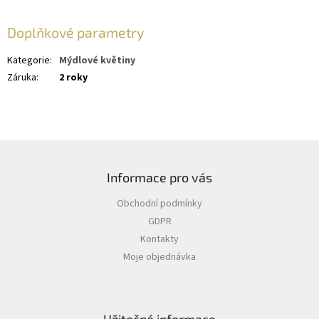
Doplňkové parametry
Kategorie
:
Mýdlové květiny
Záruka
:
2 roky
Z
á
Informace pro vás
p
a
Obchodní podmínky
t
GDPR
í
Kontakty
Moje objednávka