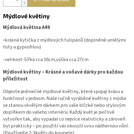
Mýdlové květiny
Mýdlová květina A49
-
krásná kytička z mýdlových tulipánů (doplněné umělými
listy a gypsofilou)
-velikost-šířka cca 16cm,výška cca 27cm
Mýdlové květiny – Krásné a voňavé dárky pro každou
příležitost
Objevte jedinečné mýdlové květiny, které spojují krásu a
funkčnost v jednom. Naše ručně vyráběné květiny z mýdla
se stanou skvělým dárkem pro vaše blízké nebo stylovým
doplňkem do vašeho interiéru. Každý květ je pečlivě
vytvořen tak, aby vypadal co nejvíce realisticky a zároveň
byl praktický – po použití vás okouzlí svou nádhernou vůní.
(Používejte 2-3květy do koupele)