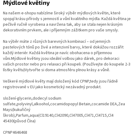
Mýdlové květiny
Na našem e-shopu nabízíme široký výběr mýdlových květin, které
spojují krásu přírody s jemností a vůní kvalitního mýdla. Každá květina je
pečlivě ručně vyrobena a navržena tak, aby se stala nejen krásným
dekorativním prvkem, ale i příjemným zážitkem pro vaše smysly.
Na výběr máte z různých barevných kombinací – od jemných
pastelových tónů po živé a intenzivní barvy, které dokážou rozzářit
každý interiér. Každá květina je navíc obohacena o příjemnou
vůni.Mýdlové květiny jsou ideální volbou jako dárek, pro dekoraci
vašich prostor nebo pro relaxaci při koupeli. (Používejte do koupele 2-3
lístky květu)Vytvořte si doma atmosféru plnou krásy a vůně.
Veškeré mýdlové květy mají doložený kód CPNP,tedy jsou řádně
registrované v EU jako kosmetický nezávadný produkt.
složení-glycerin,dodecyl sodium
sulfate,polyvinyl,alkoohol,cocamidopopyl Betain,cocamide DEA,Zea
Mays(kukuřičný
škrob),Parfum,aqua(Cl19140,Cl42090,Cl47005,Cl471,Cl4715,Cl4
45430(původ Čína)
CPNP4646468