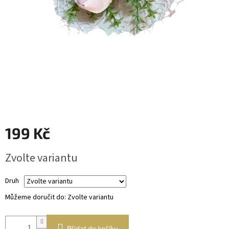
Věnce
a
boxy
Dekorace
Dárkový
alkohol
Přihlášení
199 Kč
Měrná
Zvolte variantu
cena:
Druh
Můžeme doručit do:
Zvolte variantu
Přidat do košíku