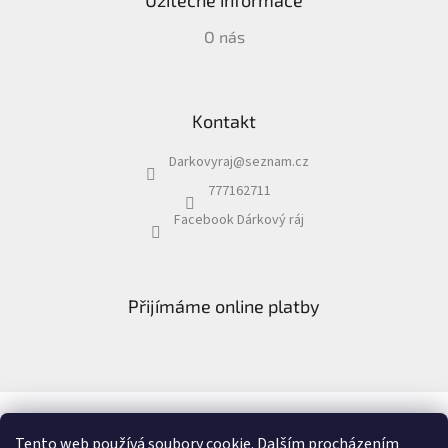
Užitečné informace
O nás
Kontakt
Darkovyraj
@
seznam.cz
777162711
Facebook Dárkový ráj
Přijímáme online platby
Facebook Dárkový ráj
Recenze
Tento web používá soubory cookie. Dalším procházením