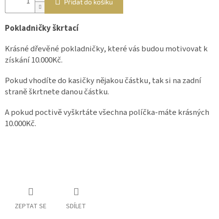
Přidat do košíku
Pokladničky škrtací
Krásné dřevěné
pokladničky, které
vás budou motivovat k
získání 10.000Kč.
Pokud vhodíte do kasičky nějakou
částku, tak
si na zadní
straně škrtnete danou částku.
A pokud poctivě vyškrtáte všechna políčka-máte krásných
10.000Kč.
ZEPTAT SE
SDÍLET