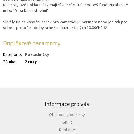
Naše stylové pokladničky mají různé cíle-“Důchodový fond, Na aktivity
nebo třeba Na cestování"
Skvělý tip na vánoční dárek pro kamarádku, partnera nebo jen tak pro
sebe – protože kdo by si nezasloužil krásných 10.000Kč.💸
Doplňkové parametry
Kategorie
:
Pokladničky
Záruka
:
2 roky
Z
á
Informace pro vás
p
a
Obchodní podmínky
t
GDPR
í
Kontakty