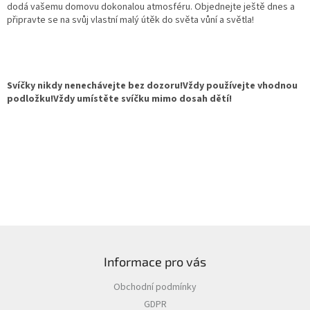
dodá vašemu domovu dokonalou atmosféru. Objednejte ještě dnes a
připravte se na svůj vlastní malý útěk do světa vůní a světla!
Svíčky nikdy nenechávejte bez dozoru!Vždy používejte vhodnou
podložku!Vždy umístěte svíčku mimo dosah dětí!
Z
á
Informace pro vás
p
a
Obchodní podmínky
t
GDPR
í