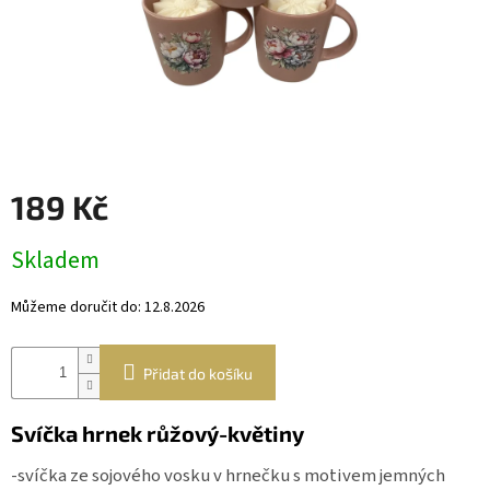
Věnce
a
boxy
Dekorace
Dárkový
alkohol
189 Kč
Přihlášení
Měrná
Skladem
cena:
Můžeme doručit do:
12.8.2026
Přidat do košíku
Svíčka hrnek růžový-květiny
-svíčka ze sojového vosku v hrnečku s motivem jemných