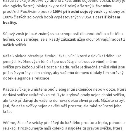
Každá svíčka je pečlivě vyráběna z kvalitního sójového vosku, který je
ekologicky šetrný, biologicky rozložitelný a šetrný k životnímu
prostředí.Používáme pouze
100% přírodní sojový vosk
vyrobený ze
100% čistých sojových bobů vypěstovaných v USA
s certifikátem
kvality.
Sójový vosk je také známý svou schopností dlouhodobého a čistého
hoření, což zaručuje, že si každý zákazník užije dlouhotrvající radost z
našich svíček.
Naše kolekce obsahuje širokou škálu vůní, které osloví každého. Od
jemných květinových tónů až po osvěžující citrusové vůně, máme
svíčku pro každou příležitost a náladu. Naše jedinečné směsi vůní jsou
pečlivě vybrány a smíchány, aby vašemu domovu dodaly ten správný
dotek elegance a relaxace.
Každá svíčka je umístěna buď v elegantní skleničce nebo v doze, která
dodává svíčce unikátní vzhled. Tyto stylové obaly nejen chrání svíčku,
ale také přidávají do vašeho domova dekorativní prvek. Můžete si být
jisti, že naše svíčky nejen osvětlí váš prostor, ale také zdůrazní jeho
krásu.
Věříme, že naše svíčky přinášejí do každého prostoru teplo, pohodu a
relaxaci. Prozkoumejte naši kolekci a najděte tu pravou svíčku, která