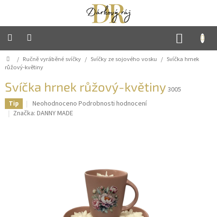
Přejít
na
obsah
NÁKUP
KOŠÍK
Domů
/
Ručně vyráběné svíčky
/
Svíčky ze sojového vosku
/
Svíčka hrnek
Hlavní
strana
růžový-květiny
Svíčka hrnek růžový-květiny
Mýdlové
3005
květiny
Průměrné
Neohodnoceno
Podrobnosti hodnocení
Tip
hodnocení
Značka:
DANNY MADE
Sladké
produktu
dárky
je
0,0
z
Háčkované
5
výrobky
hvězdiček.
Ručně
vyráběné
svíčky