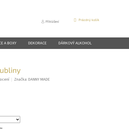
NÁKUPNÍ
Prázdný košík
Přihlášení
KOŠÍK
CE A BOXY
DEKORACE
DÁRKOVÝ ALKOHOL
ubliny
ocení
Značka:
DANNY MADE
tu