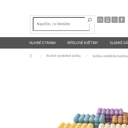
Přejít
na
obsah
HLAVNÍ STRANA
MÝDLOVÉ KVĚTINY
SLADKÉ D
Domů
Ručně vyráběné svíčky
Svíčka obdélník bublin