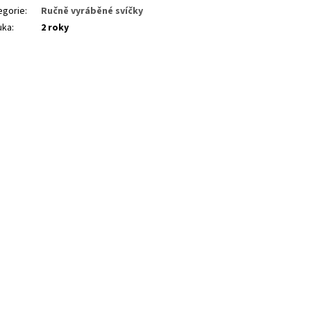
egorie
:
Ručně vyráběné svíčky
uka
:
2 roky