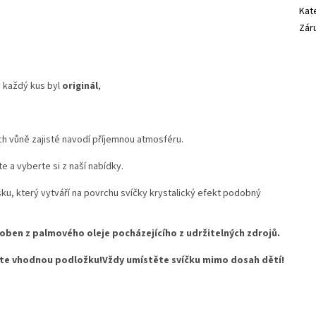
Kat
Zár
y každý kus byl
originál
,
ch vůně zajisté navodí příjemnou atmosféru.
 a vyberte si z naší nabídky.
ku, který vytváří na povrchu svíčky krystalický efekt podobný
roben z palmového oleje pocházejícího z udržitelných zdrojů.
jte vhodnou podložku!Vždy umístěte svíčku mimo dosah dětí!