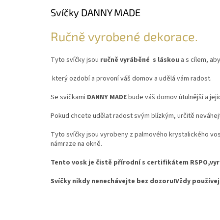
Svíčky DANNY MADE
Ručně vyrobené dekorace.
Tyto svíčky jsou
ručně
vyráběné s
láskou
a s cílem, ab
který ozdobí a provoní váš domov a udělá vám radost.
Se svíčkami
DANNY MADE
bude váš domov útulnější a jeji
Pokud chcete udělat radost svým blízkým, určitě neváhejte
Tyto svíčky jsou vyrobeny z palmového krystalického vos
námraze na okně.
Tento vosk je čistě přírodní s certifikátem RSPO,vy
Svíčky nikdy nenechávejte bez dozoru!Vždy používe