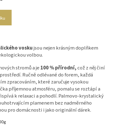
íku
alického vosku
jsou nejen krásným doplňkem
 ekologickou volbou.
mových stromů a je
100 % přírodní,
což z něj činí
 prostředí.
Ručně odlévané do forem, každá
zním zpracováním, které zaručuje vysokou
svíčka příjemnou atmosféru, pomalu se roztápí a
ispívá k relaxaci a pohodlí.
Palmovo-krystalický
dlouhotrvajícím plamenem bez nadměrného
lbou pro domácnosti i jako originální dárek.
00g