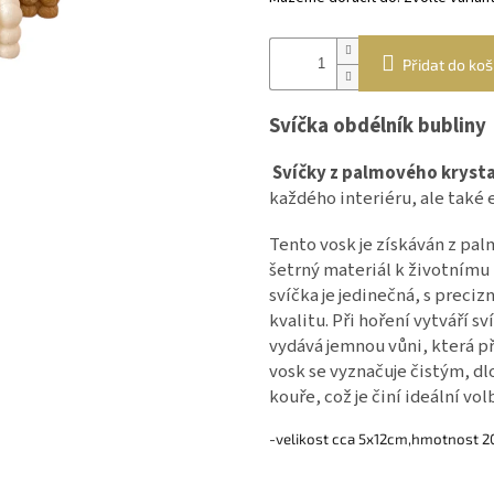
Přidat do koš
Svíčka obdélník bubliny
Svíčky z palmového kryst
každého interiéru, ale také
Tento vosk je získáván z pal
šetrný materiál k životnímu
svíčka je jedinečná, s preci
kvalitu. Při hoření vytváří 
vydává jemnou vůni, která př
vosk se vyznačuje čistým, 
kouře, což je činí ideální vo
-velikost cca 5x12cm,hmotnost 2