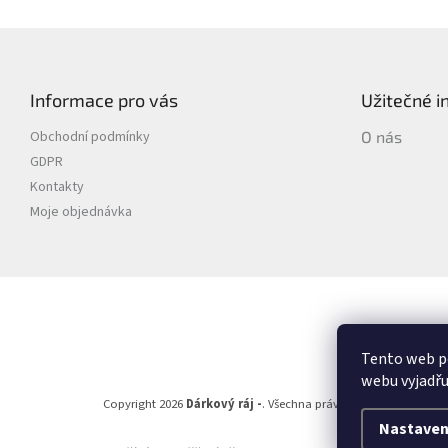
Z
á
p
Informace pro vás
Užitečné 
a
t
Obchodní podmínky
O nás
í
GDPR
Kontakty
Moje objednávka
Tento web p
webu vyjadřu
Copyright 2026
Dárkový ráj -
. Všechna práva vyhrazena.
Nastaven