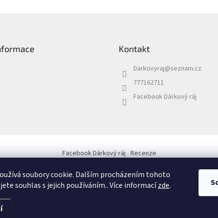
informace
Kontakt
Darkovyraj
@
seznam.cz
777162711
Facebook Dárkový ráj
Facebook Dárkový ráj
Recenze
oužívá soubory cookie. Dalším procházením tohoto
S
jete souhlas s jejich používáním.. Více informací
zde
.
í