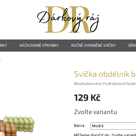
ÁRKY
HÁČKOVANÉ VÝROBKY
RUČNĚ VYRÁBĚNÉ SVÍČKY
VĚN
y
Svíčka obdélník b
Průměrné
Neohodnoceno
Podrobnosti hodn
hodnocení
129 Kč
produktu
je
0,0
Měrná
Zvolte variantu
z
cena:
5
hvězdiček.
Barva
Můžeme doručit do:
Zvolte varian